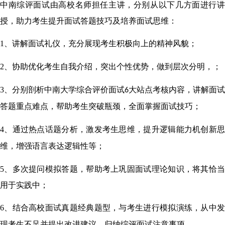
中南综评面试由高校名师担任主讲，分别从以下几方面进行讲
授，助力考生提升面试答题技巧及培养面试思维：
1
、
讲解面试礼仪，充分展现
考生积极向上的
精神风貌
；
2
、协助优化考生
自我介绍
，突出个性优势，做到
层次分明
，
；
3
、分别剖析
中南大学综合评价面试
大站点考核内容，讲解
面试
6
答题重点难点
，
帮助考生
突破
瓶颈
，
全面
掌握
面试
技巧；
4
、通过
热点
话题
分析，
激发
考生
思维，提升
逻辑能力
机
创新
维
，增强
语言表达逻辑性等
；
5
、多次提问模拟答题，帮助考上巩固面试理论知识，将其恰当
用于实践中；
6
、
结合
高校
面试真题
经典题型
，
与考生
进行模拟
演练
，
从中
现考生不足并提出改进建议，归纳综评
面试注意事项。