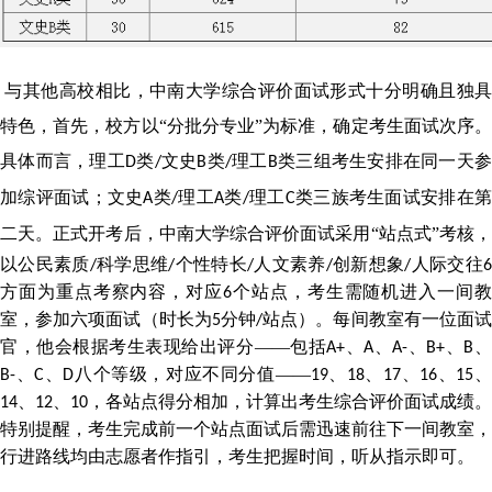
与其他高校相比，中南大学综合评价面试形式十分明确且独
特色，首先，校方以
“分批分专业”为标准，确定考生面试次序
具体而言，理工
类
文史
类
理工
类三组考生安排在同一天
D
/
B
/
B
加综评面试；文史
类
理工
类
理工
类三族考生面试安排在
A
/
A
/
C
二天。
正式开考后，中南大学综合评价面试采用
“站点式”考核
以公民素质
科学思维
个性特长
人文素养
创新想象
人际交往
/
/
/
/
/
方面为重点考察内容，对应
个站点，考生需随机进入一间
6
室，参加六项面试（时长为
分钟
站点）。每间教室有一位面
5
/
官，他会根据考生表现给出评分——包括
、
、
、
、
A+
A
A-
B+
B
、
、
八个等级，对应不同分值——
、
、
、
、
B-
C
D
19
18
17
16
15
、
、
，各站点得分相加，计算出考生综合评价面试成绩。
14
12
10
特别提醒，考生完成前一个站点面试后需迅速前往下一间教室，
行进路线均由志愿者作指引，考生把握时间，听从指示即可。