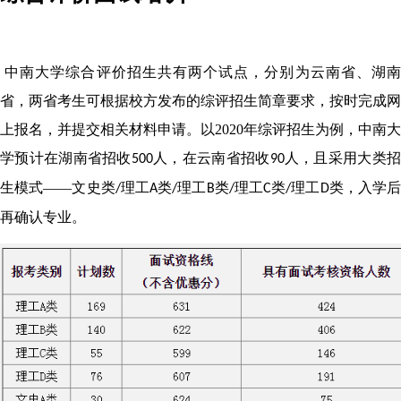
中南大学综合评价招生共有两个试点，分别为云南省、湖
省，两省考生可根据校方发布的综评招生简章要求，按时完成网
上报名，并提交相关材料申请。以
2020
年综评招生为例，中南大
学预计在湖南省招收
人，在云南省招收
人，且采用大类
500
90
生模式——文史类
理工
类
理工
类
理工
类
理工
类，入学
/
A
/
B
/
C
/
D
再确认专业。