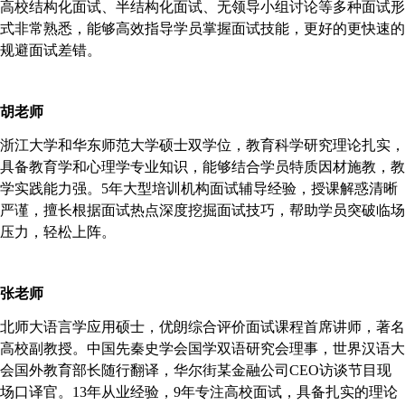
高校结构化面试、半结构化面试、无领导小组讨论等多种面试形
式非常熟悉，能够高效指导学员掌握面试技能，更好的更快速的
规避面试差错。
胡老师
浙江大学和华东师范大学硕士双学位，
教育科学研究理论扎实，
具备教育学和心理学专业知识，能够结合学员特质因材施教，教
学实践能力强。
5年大型培训机构面试辅导经验，授课解惑清晰
严谨，擅长根据面试热点深度挖掘面试技巧，帮助学员突破临场
压力，轻松上阵。
张老师
北师大语言学应用硕士，优朗
综合评价
面试
课程
首席讲师，著名
高校副教授。中国先秦史学会国学双语研究会理事，世界汉语大
会国外教育部长随行翻译，华尔街某金融公司
CEO访谈节目现
场口译官。13年从业经验，9年专注高校面试，具备扎实的理论