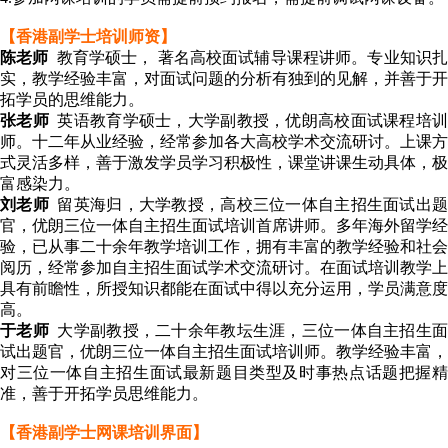
【香港副学士培训师资】
陈老师
教育学硕士， 著名高校面试辅导课程讲师。专业知识
实，教学经验丰富，对面试问题的分析有独到的见解，并善于开
拓学员的思维能力。
张老师
英语教育学硕士，大学副教授，优朗高校面试课程培
师。十二年从业经验，经常参加各大高校学术交流研讨。上课方
式灵活多样，善于激发学员学习积极性，课堂讲课生动具体，极
富感染力。
刘老师
留英海归，大学教授，高校三位一体自主招生面试出
官，优朗三位一体自主招生面试培训首席讲师。多年海外留学经
验，已从事二十余年教学培训工作，拥有丰富的教学经验和社会
阅历，经常参加自主招生面试学术交流研讨。在面试培训教学上
具有前瞻性，所授知识都能在面试中得以充分运用，学员满意度
高。
于老师
大学副教授，二十余年教坛生涯，三位一体自主招生
试出题官，优朗三位一体自主招生面试培训师。教学经验丰富，
对三位一体自主招生面试最新题目类型及时事热点话题把握精
准，善于开拓学员思维能力。
【香港副学士网课培训界面】