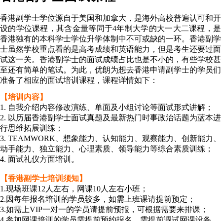
香港副学士学位源自于美国和加拿大，是海外高校普遍认可和开
设的学位课程，其含金量等同于4年制大学的大一大二课程，是
香港独有的本科学士学位升学体制中不可或缺的一环。香港副学
士虽然学校重点看的是高考成绩和英语能力，但是考生还要过面
试这一关。香港副学士的面试成绩占比也是不小的，有些学校甚
至还有简单的笔试。为此，优朗为想去香港申请副学士的学员们
准备了相应的面试培训课程，课程详情如下：
【培训内容】
1. 自我介绍内容修改演练、单面及小组讨论等面试形式讲解；
2. 以历届香港副学士面试真题及最新热门时事政治话题为蓝本进
行思维拓展训练；
3. TEAMWORK、想象能力、认知能力、观察能力、创新能力、
动手能力、独立能力、心理素质、领导能力等综合素质训练；
4. 面试礼仪方面培训。
【香港副学士培训须知】
1.现场班课12人左右，网课10人左右小班；
2.因每年报名培训的学员较多，如需上班课请提前预定；
3.如需上VIP一对一的学员请提前预报，可根据需要来排课；
4.参加网课培训的学员需提前预约报名，需提前调试网课设备。